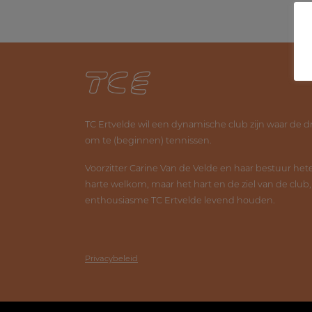
TC Ertvelde wil een dynamische club zijn waar de d
om te (beginnen) tennissen.
Voorzitter Carine Van de Velde en haar bestuur he
harte welkom, maar het hart en de ziel van de club
enthousiasme TC Ertvelde levend houden.
Privacybeleid