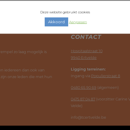
Deze website gebruikt cookies
Akkoord
Aanpassen
CONTACT
Hospitaalstraat 10
rempel zo laag mogelijk is
9940 Ertvelde
Ligging terreinen:
ten iedereen dan ook van
Ingang via
Populierstraat 8
, zijn onze leden die met hun
0480 65 90 69
(algemeen)
0475 87 04 87
(voorzitter Carine
Velde)
info@tcertvelde.be