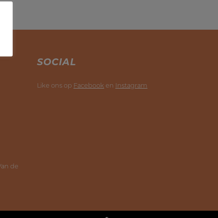
SOCIAL
Like ons op
Facebook
en
Instagram
 Van de