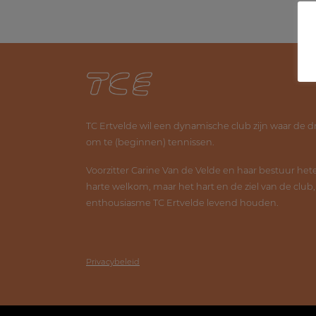
TC Ertvelde wil een dynamische club zijn waar de d
om te (beginnen) tennissen.
Voorzitter Carine Van de Velde en haar bestuur he
harte welkom, maar het hart en de ziel van de club
enthousiasme TC Ertvelde levend houden.
Privacybeleid