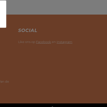
SOCIAL
Like ons op
Facebook
en
Instagram
 Van de