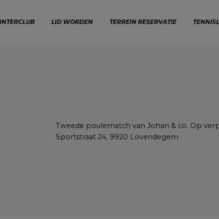
INTERCLUB
LID WORDEN
TERREIN RESERVATIE
TENNIS
Tweede poulematch van Johan & co. Op verp
Sportstraat 24, 9920 Lovendegem