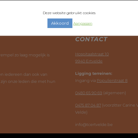
Deze website gebruikt cookies
Akkoord
Aanpassen
CONTACT
Hospitaalstraat 10
rempel zo laag mogelijk is
9940 Ertvelde
Ligging terreinen:
ten iedereen dan ook van
Ingang via
Populierstraat 8
, zijn onze leden die met hun
0480 65 90 69
(algemeen)
0475 87 04 87
(voorzitter Carine
Velde)
info@tcertvelde.be